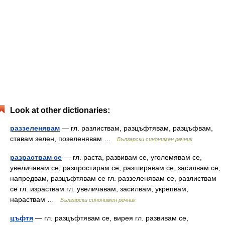
Look at other dictionaries:
раззеленявам
— гл. разлиствам, разцъфтявам, разцъфвам,
ставам зелен, позеленявам …
Български синонимен речник
разраствам се
— гл. раста, развивам се, уголемявам се,
увеличавам се, разпростирам се, разширявам се, засилвам се,
напредвам, разцъфтявам се гл. раззеленявам се, разлиствам
се гл. израствам гл. увеличавам, засилвам, укрепвам,
нараствам …
Български синонимен речник
цъфтя
— гл. разцъфтявам се, вирея гл. развивам се,