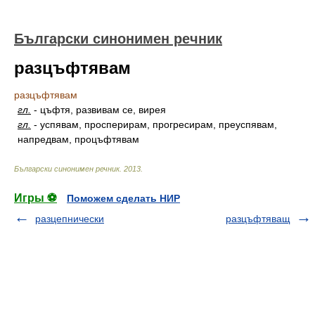
Български синонимен речник
разцъфтявам
разцъфтявам
гл.
-
цъфтя, развивам се, вирея
гл.
-
успявам, просперирам, прогресирам, преуспявам,
напредвам, процъфтявам
Български синонимен речник
.
2013
.
Игры ⚽
Поможем сделать НИР
разцепнически
разцъфтяващ