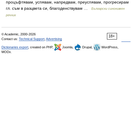
процъфтявам, успявам, напредвам, преуспявам, прогресирам
гл. съм в разцвета си, благоденствувам …
Български синонимен
речник
© Academic, 2000-2026
18+
Contact us:
Technical Support
,
Advertising
Dictionaries export
, created on PHP,
Joomla,
Drupal,
WordPress,
MODx.